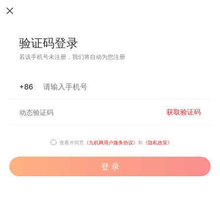
验证码登录
若该手机号未注册，我们将自动为您注册
+86
获取验证码
查看并同意
《九机网用户服务协议》
和
《隐私政策》
登 录