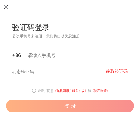
验证码登录
若该手机号未注册，我们将自动为您注册
+86
获取验证码
查看并同意
《九机网用户服务协议》
和
《隐私政策》
登 录