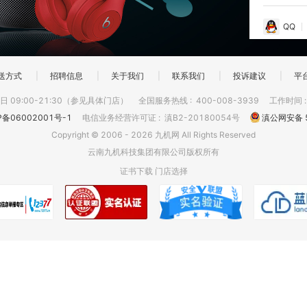
QQ
送方式
|
招聘信息
|
关于我们
|
联系我们
|
投诉建议
|
平
 09:00-21:30（参见具体门店）
全国服务热线
:
400-008-3939
工作时间
P备06002001号-1
电信业务经营许可证
:
滇B2-20180054号
滇公网安备 5
Copyright © 2006 - 2026 九机网 All Rights Reserved
云南九机科技集团有限公司版权所有
证书下载
门店选择