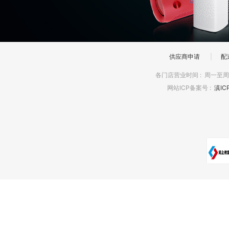
供应商申请
|
配
各门店营业时间
:
周一至周日
网站ICP备案号
:
滇IC