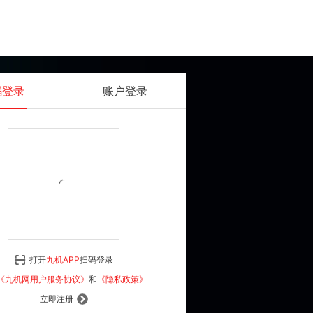
码登录
账户登录
获取动态密码
确认
《九机网用户服务协议》
和
《隐私政策》
打开
九机APP
扫码登录
登 录
《九机网用户服务协议》
和
《隐私政策》
立即注册