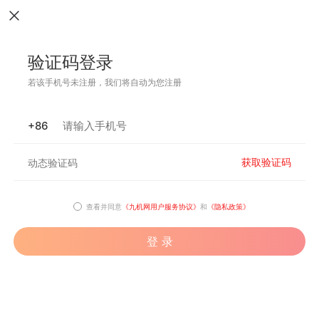
验证码登录
若该手机号未注册，我们将自动为您注册
+86
获取验证码
查看并同意
《九机网用户服务协议》
和
《隐私政策》
登 录