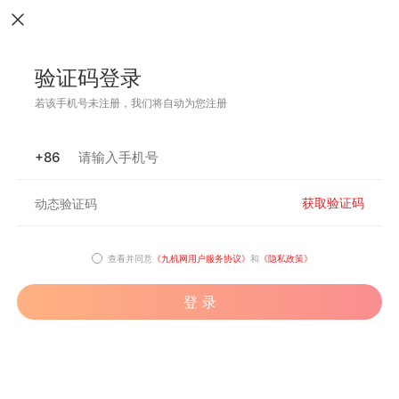
验证码登录
若该手机号未注册，我们将自动为您注册
+86
获取验证码
查看并同意
《九机网用户服务协议》
和
《隐私政策》
登 录