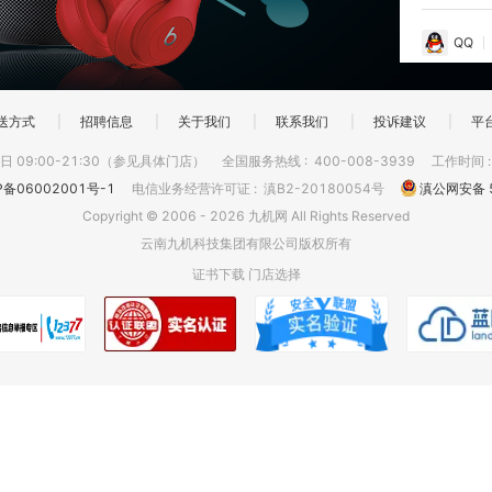
QQ
送方式
|
招聘信息
|
关于我们
|
联系我们
|
投诉建议
|
平
 09:00-21:30（参见具体门店）
全国服务热线
:
400-008-3939
工作时间
P备06002001号-1
电信业务经营许可证
:
滇B2-20180054号
滇公网安备 5
Copyright © 2006 - 2026 九机网 All Rights Reserved
云南九机科技集团有限公司版权所有
证书下载
门店选择