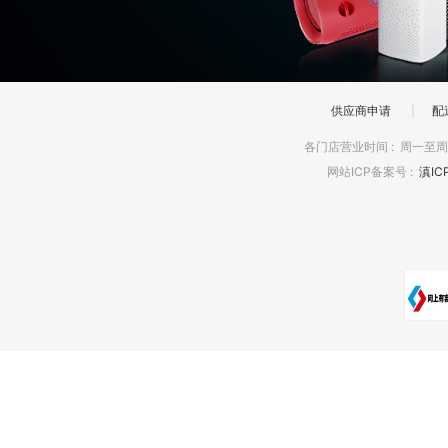
供应商申请
|
配
各门店营业时间
:
周一至周日
网站ICP备案号
:
滇IC