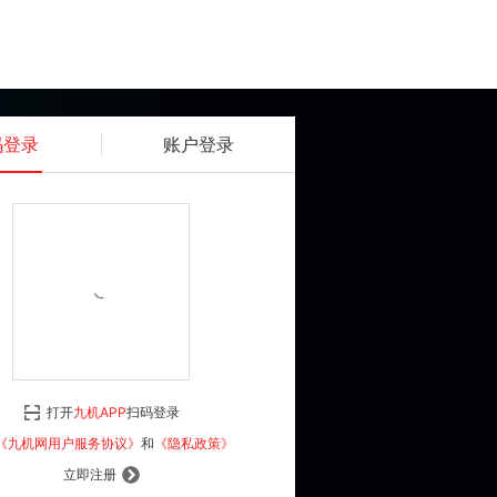
码登录
账户登录
获取动态密码
确认
《九机网用户服务协议》
和
《隐私政策》
打开
九机APP
扫码登录
登 录
《九机网用户服务协议》
和
《隐私政策》
立即注册