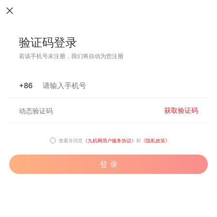
验证码登录
若该手机号未注册，我们将自动为您注册
+86
获取验证码
查看并同意
《九机网用户服务协议》
和
《隐私政策》
登 录