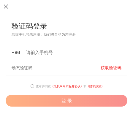
验证码登录
若该手机号未注册，我们将自动为您注册
+86
获取验证码
查看并同意
《九机网用户服务协议》
和
《隐私政策》
登 录