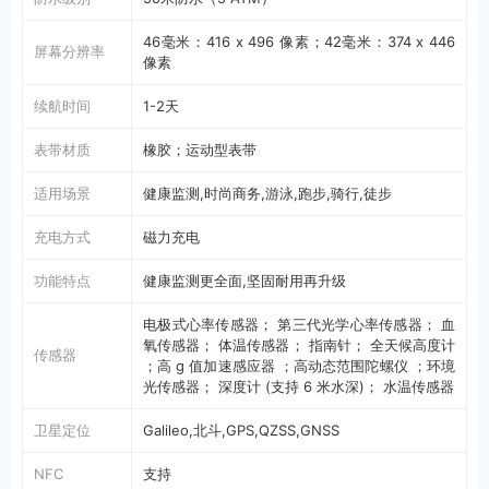
46毫米：416 x 496 像素；42毫米：374 x 446
屏幕分辨率
像素
续航时间
1-2天
表带材质
橡胶；运动型表带
适用场景
健康监测,时尚商务,游泳,跑步,骑行,徒步
充电方式
磁力充电
功能特点
健康监测更全面,坚固耐用再升级
电极式心率传感器； 第三代光学心率传感器； 血
氧传感器； 体温传感器； 指南针； 全天候高度计
传感器
；高 g 值加速感应器 ；高动态范围陀螺仪 ；环境
光传感器； 深度计 (支持 6 米水深)； 水温传感器
卫星定位
Galileo,北斗,GPS,QZSS,GNSS
NFC
支持