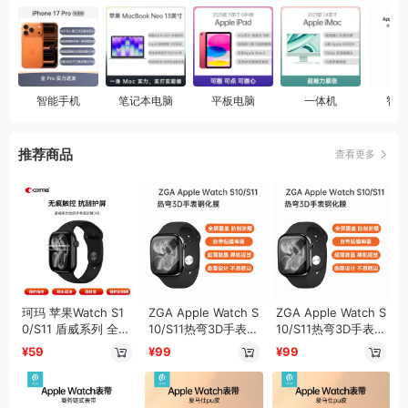
智能手机
笔记本电脑
平板电脑
一体机
智能
推荐商品
查看更多
真无线蓝牙耳机
头戴式耳机
珂玛 苹果Watch S1
ZGA Apple Watch S
ZGA Apple Watch S
0/S11 盾威系列 全屏
10/S11热弯3D手表钢
10/S11热弯3D手表钢
手表保护膜
化膜
化膜
¥59
¥99
¥99