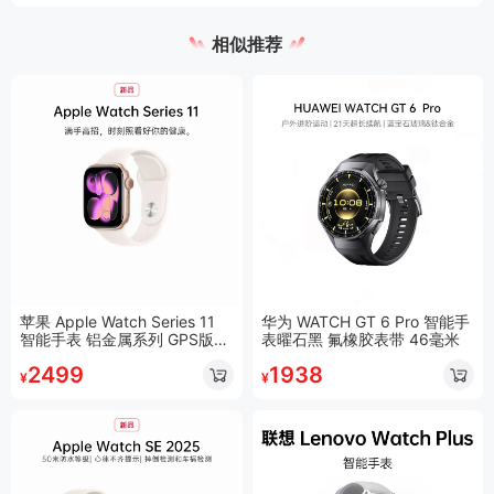
相似推荐
苹果 Apple Watch Series 11
华为 WATCH GT 6 Pro 智能手
智能手表 铝金属系列 GPS版玫
表曜石黑 氟橡胶表带 46毫米
瑰金色表壳+淡桃粉色运动型表
2499
1938
带S/M 42毫米
¥
¥