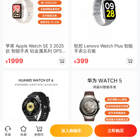
苹果 Apple Watch SE 3 2025
联想 Lenovo Watch Plus 智能
款 智能手表 铝金属系列 GPS
手表云石银
版标准版 星光色表壳+星光色
1999
399
运动型表带S/M 40毫米
¥
¥
加入购物车
立即购买
客服
收藏
购物车