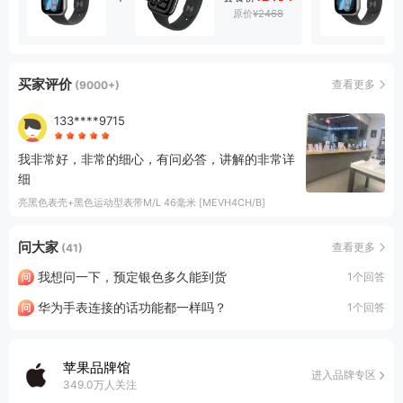
原价
¥2468
买家评价
查看更多
(9000+)
133****9715
我非常好，非常的细心，有问必答，讲解的非常详
细
亮黑色表壳+黑色运动型表带M/L 46毫米 [MEVH4CH/B]
问大家
查看更多
(41)
我想问一下，预定银色多久能到货
1个回答
华为手表连接的话功能都一样吗？
1个回答
苹果品牌馆
进入品牌专区
349.0万人关注