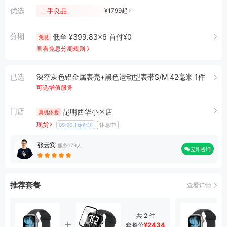
优选
二手良品
¥1799
起
分期
低至 ¥399.83×6 首付¥0
免息
查看免息分期规则
已选
深空灰色铝金属表壳+黑色运动型表带S/M 42毫米 1件
可选增值服务
门店
昆明西华小区店
真机体验
现货
休息中
09:00开始配送
张云宾
服务179人
立即咨询
推荐套餐
查看详情
共 2 件
¥2434
套餐价