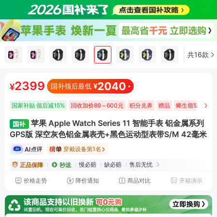
共16款
2399
2040
¥
国补领后最低
¥
国家补贴 领后减15%
回收加价89～600元
积分兑券
赠品
师生领50元立
苹果 Apple Watch Series 11 智能手表 铝金属系列
GPS版 深空灰色铝金属表壳+黑色运动型表带S/M 42毫米
穿戴设备第1名
慢必赔
缺必赔
售后无忧
正品保障
秒送
价格走势
降价通知
商品对比
开箱演示