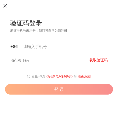
验证码登录
若该手机号未注册，我们将自动为您注册
+86
获取验证码
查看并同意
《九机网用户服务协议》
和
《隐私政策》
登 录