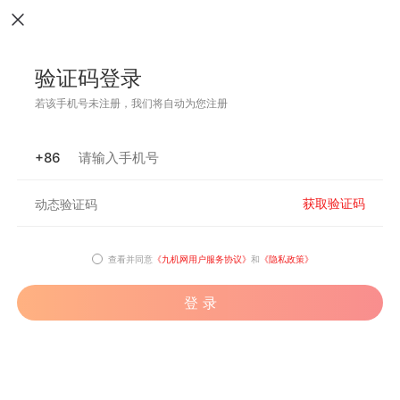
验证码登录
若该手机号未注册，我们将自动为您注册
+86
获取验证码
查看并同意
《九机网用户服务协议》
和
《隐私政策》
登 录