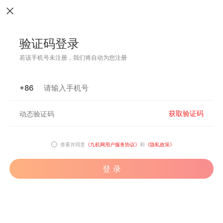
验证码登录
若该手机号未注册，我们将自动为您注册
+86
获取验证码
查看并同意
《九机网用户服务协议》
和
《隐私政策》
登 录