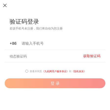
验证码登录
若该手机号未注册，我们将自动为您注册
+86
获取验证码
查看并同意
《九机网用户服务协议》
和
《隐私政策》
登 录