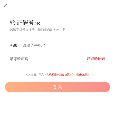
验证码登录
若该手机号未注册，我们将自动为您注册
+86
获取验证码
查看并同意
《九机网用户服务协议》
和
《隐私政策》
登 录