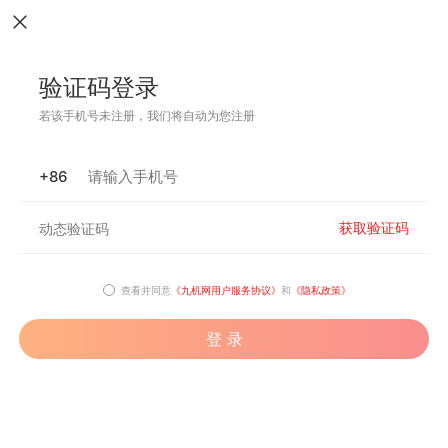
验证码登录
若该手机号未注册，我们将自动为您注册
+86
获取验证码
查看并同意
《九机网用户服务协议》
和
《隐私政策》
登 录