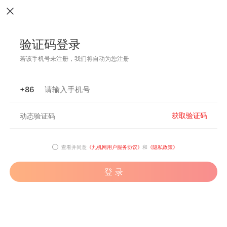
验证码登录
若该手机号未注册，我们将自动为您注册
+86
获取验证码
查看并同意
《九机网用户服务协议》
和
《隐私政策》
登 录