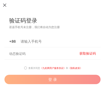
验证码登录
若该手机号未注册，我们将自动为您注册
+86
获取验证码
查看并同意
《九机网用户服务协议》
和
《隐私政策》
登 录