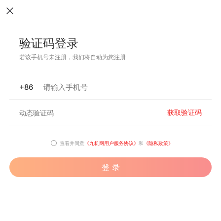
验证码登录
若该手机号未注册，我们将自动为您注册
+86
获取验证码
查看并同意
《九机网用户服务协议》
和
《隐私政策》
登 录