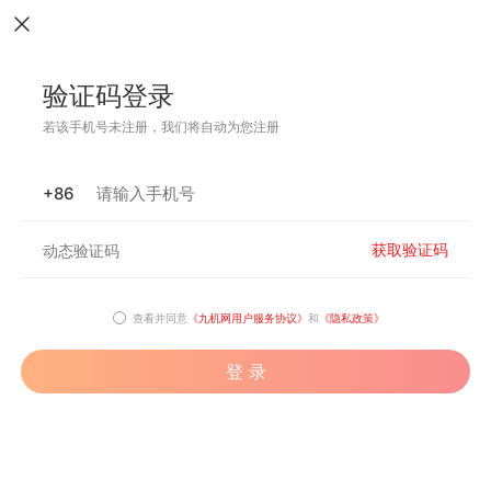
验证码登录
若该手机号未注册，我们将自动为您注册
+86
获取验证码
查看并同意
《九机网用户服务协议》
和
《隐私政策》
登 录