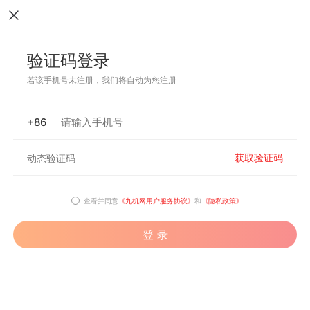
验证码登录
若该手机号未注册，我们将自动为您注册
+86
获取验证码
查看并同意
《九机网用户服务协议》
和
《隐私政策》
登 录