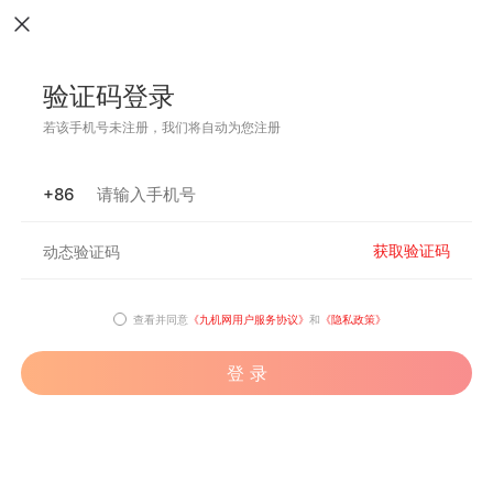
验证码登录
若该手机号未注册，我们将自动为您注册
+86
获取验证码
查看并同意
《九机网用户服务协议》
和
《隐私政策》
登 录