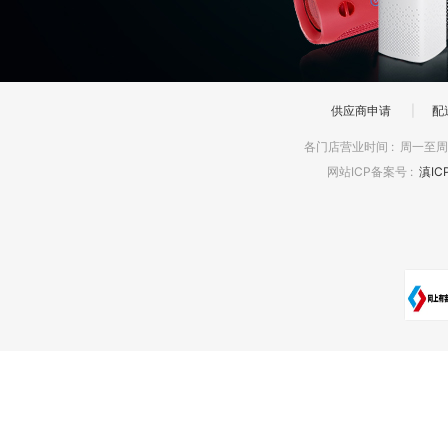
供应商申请
|
配
各门店营业时间
:
周一至周日
网站ICP备案号
:
滇IC