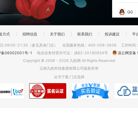
QQ
送方式
|
招聘信息
|
关于我们
|
联系我们
|
投诉建议
|
平
 09:00-21:30（参见具体门店）
全国服务热线
:
400-008-3939
工作时间
P备06002001号-1
电信业务经营许可证
:
滇B2-20180054号
滇公网安备 5
Copyright © 2006 - 2026 九机网 All Rights Reserved
云南九机科技集团有限公司版权所有
证书下载
门店选择