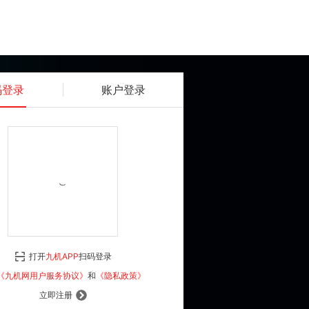
码登录
账户登录
获取动态密码
确认
《九机网用户服务协议》
和
《隐私政策》
打开
九机APP
扫码登录
登 录
《九机网用户服务协议》
和
《隐私政策》
立即注册