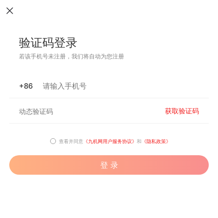
验证码登录
若该手机号未注册，我们将自动为您注册
+86
获取验证码
查看并同意
《九机网用户服务协议》
和
《隐私政策》
登 录