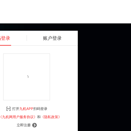
码登录
账户登录
获取动态密码
确认
《九机网用户服务协议》
和
《隐私政策》
打开
九机APP
扫码登录
登 录
《九机网用户服务协议》
和
《隐私政策》
立即注册