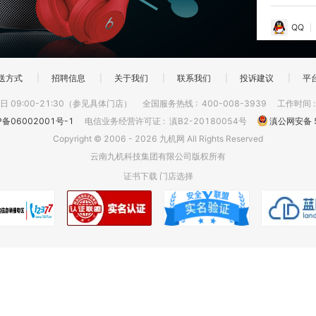
QQ
送方式
|
招聘信息
|
关于我们
|
联系我们
|
投诉建议
|
平
 09:00-21:30（参见具体门店）
全国服务热线
:
400-008-3939
工作时间
P备06002001号-1
电信业务经营许可证
:
滇B2-20180054号
滇公网安备 5
Copyright © 2006 - 2026 九机网 All Rights Reserved
云南九机科技集团有限公司版权所有
证书下载
门店选择