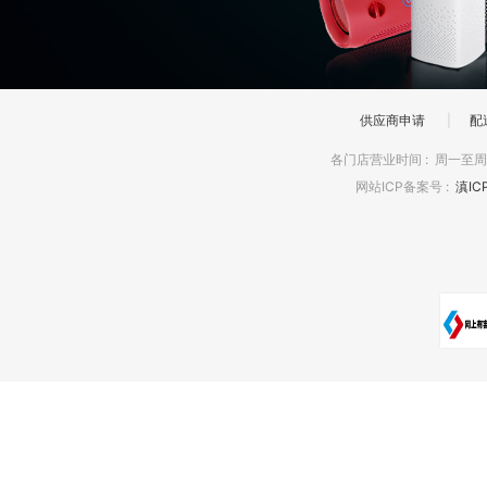
供应商申请
|
配
各门店营业时间
:
周一至周日
网站ICP备案号
:
滇IC