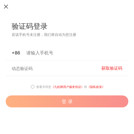
验证码登录
若该手机号未注册，我们将自动为您注册
+86
获取验证码
查看并同意
《九机网用户服务协议》
和
《隐私政策》
登 录