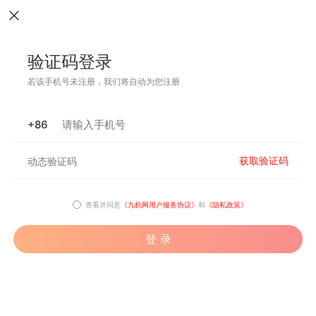
验证码登录
若该手机号未注册，我们将自动为您注册
+86
获取验证码
查看并同意
《九机网用户服务协议》
和
《隐私政策》
登 录