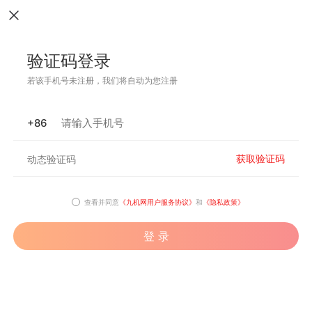
验证码登录
若该手机号未注册，我们将自动为您注册
+86
获取验证码
查看并同意
《九机网用户服务协议》
和
《隐私政策》
登 录