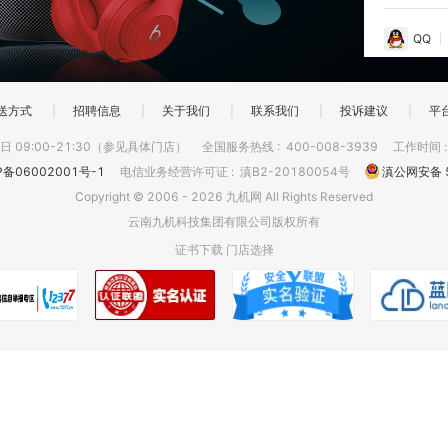
QQ
送方式
|
招聘信息
|
关于我们
|
联系我们
|
投诉建议
|
平
 09:00-21:30（参见具体门店）
全国服务热线
:
400-008-3939
工作时间
P备06002001号-1
电信业务经营许可证
:
滇B2-20180054号
滇公网安备 5
Copyright © 2006 - 2026 九机网 All Rights Reserved
云南九机科技集团有限公司版权所有
证书下载
门店选择