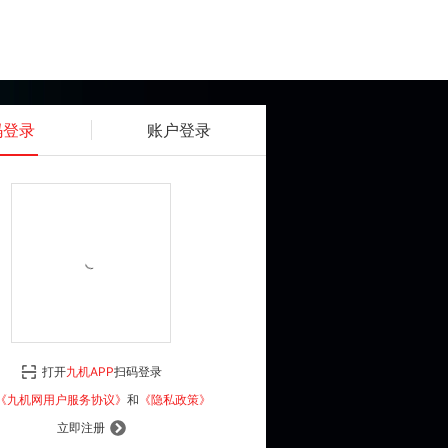
码登录
账户登录
获取动态密码
确认
《九机网用户服务协议》
和
《隐私政策》
打开
九机APP
扫码登录
登 录
《九机网用户服务协议》
和
《隐私政策》
立即注册