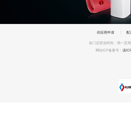
供应商申请
|
配
各门店营业时间
:
周一至周日
网站ICP备案号
:
滇IC