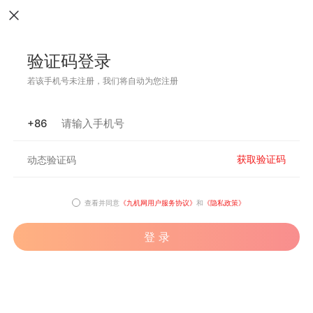
验证码登录
若该手机号未注册，我们将自动为您注册
+86
获取验证码
查看并同意
《九机网用户服务协议》
和
《隐私政策》
登 录