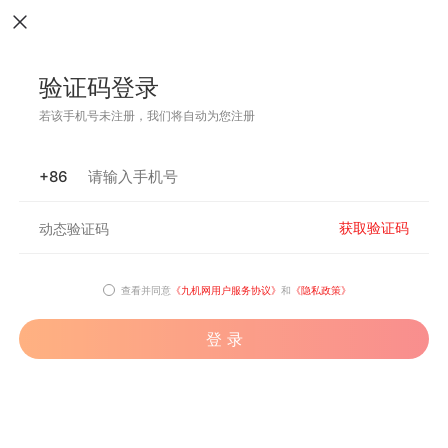
验证码登录
若该手机号未注册，我们将自动为您注册
+86
获取验证码
查看并同意
《九机网用户服务协议》
和
《隐私政策》
登 录