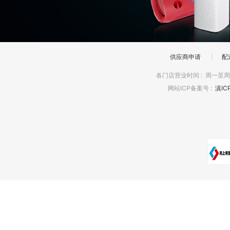
供应商申请
|
配
各门店营业时间
:
周一至周日
网站ICP备案号
:
滇IC