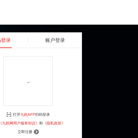
码登录
账户登录
获取动态密码
确认
《九机网用户服务协议》
和
《隐私政策》
打开
九机APP
扫码登录
登 录
《九机网用户服务协议》
和
《隐私政策》
立即注册