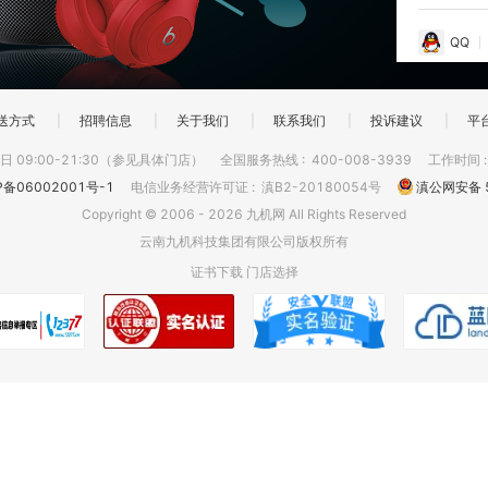
QQ
送方式
|
招聘信息
|
关于我们
|
联系我们
|
投诉建议
|
平
 09:00-21:30（参见具体门店）
全国服务热线
:
400-008-3939
工作时间
P备06002001号-1
电信业务经营许可证
:
滇B2-20180054号
滇公网安备 5
Copyright © 2006 - 2026 九机网 All Rights Reserved
云南九机科技集团有限公司版权所有
证书下载
门店选择