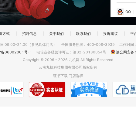
QQ
送方式
|
招聘信息
|
关于我们
|
联系我们
|
投诉建议
|
平
 09:00-21:30（参见具体门店）
全国服务热线
:
400-008-3939
工作时间
P备06002001号-1
电信业务经营许可证
:
滇B2-20180054号
滇公网安备 5
Copyright © 2006 - 2026 九机网 All Rights Reserved
云南九机科技集团有限公司版权所有
证书下载
门店选择