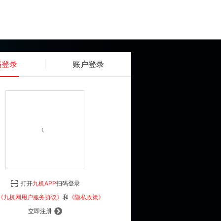
码登录
账户登录
获取动态密码
确认
《九机网用户服务协议》
和
《隐私政策》
打开
九机APP
扫码登录
登 录
《九机网用户服务协议》
和
《隐私政策》
立即注册