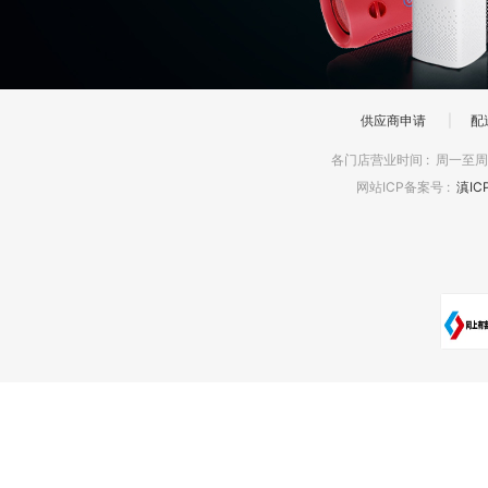
供应商申请
|
配
各门店营业时间
:
周一至周日
网站ICP备案号
:
滇IC