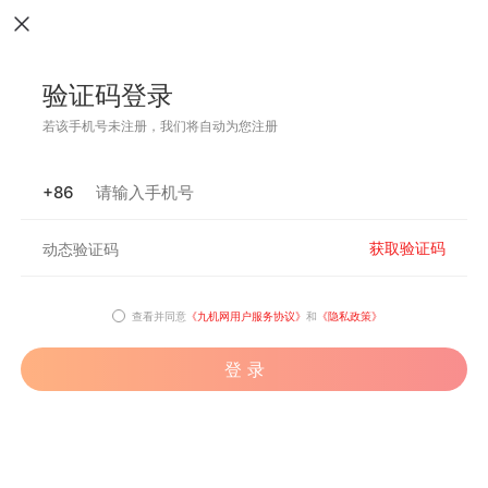
验证码登录
若该手机号未注册，我们将自动为您注册
+86
获取验证码
查看并同意
《九机网用户服务协议》
和
《隐私政策》
登 录