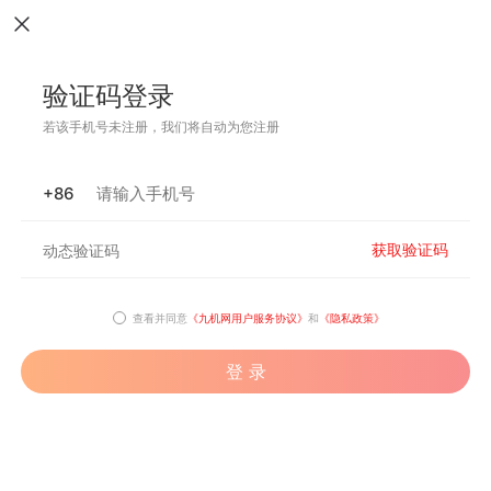
验证码登录
若该手机号未注册，我们将自动为您注册
+86
获取验证码
查看并同意
《九机网用户服务协议》
和
《隐私政策》
登 录