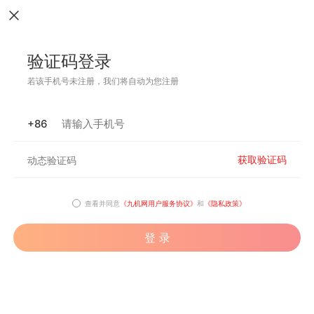
验证码登录
若该手机号未注册，我们将自动为您注册
+86
获取验证码
查看并同意
《九机网用户服务协议》
和
《隐私政策》
登 录