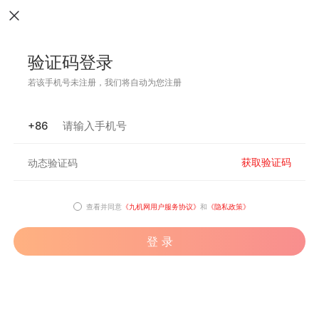
验证码登录
若该手机号未注册，我们将自动为您注册
+86
获取验证码
查看并同意
《九机网用户服务协议》
和
《隐私政策》
登 录