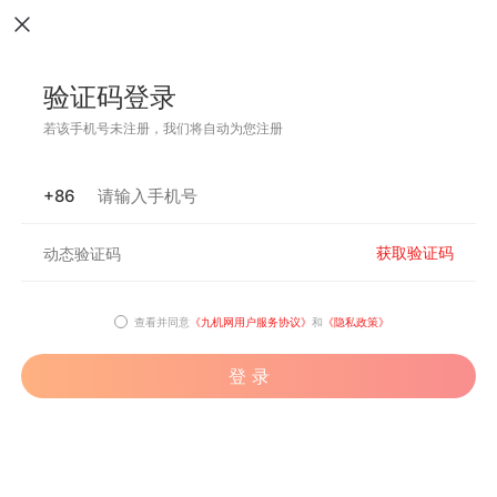
验证码登录
若该手机号未注册，我们将自动为您注册
+86
获取验证码
查看并同意
《九机网用户服务协议》
和
《隐私政策》
登 录