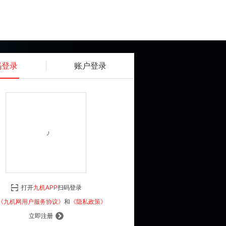
码登录
账户登录
获取动态密码
确认
《九机网用户服务协议》
和
《隐私政策》
打开
九机APP
扫码登录
登 录
《九机网用户服务协议》
和
《隐私政策》
立即注册