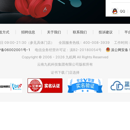
QQ
送方式
|
招聘信息
|
关于我们
|
联系我们
|
投诉建议
|
平
 09:00-21:30（参见具体门店）
全国服务热线
:
400-008-3939
工作时间
P备06002001号-1
电信业务经营许可证
:
滇B2-20180054号
滇公网安备 5
Copyright © 2006 - 2026 九机网 All Rights Reserved
云南九机科技集团有限公司版权所有
证书下载
门店选择