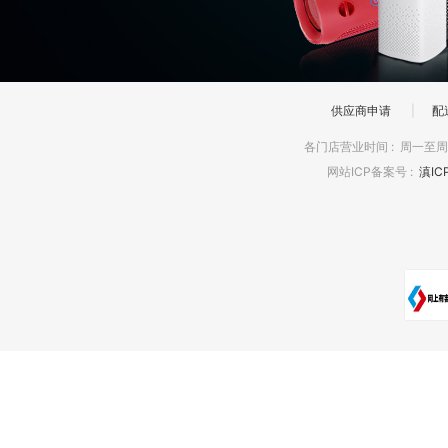
供应商申请
|
配
各门店营业时间
:
周一至周日
网站ICP备案号
:
滇IC