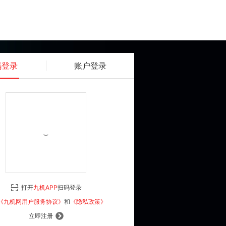
码登录
账户登录
获取动态密码
确认
《九机网用户服务协议》
和
《隐私政策》
打开
九机APP
扫码登录
登 录
《九机网用户服务协议》
和
《隐私政策》
立即注册