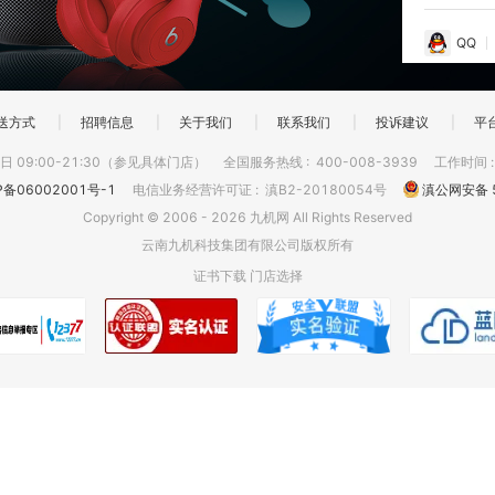
QQ
送方式
|
招聘信息
|
关于我们
|
联系我们
|
投诉建议
|
平
 09:00-21:30（参见具体门店）
全国服务热线
:
400-008-3939
工作时间
P备06002001号-1
电信业务经营许可证
:
滇B2-20180054号
滇公网安备 5
Copyright © 2006 - 2026 九机网 All Rights Reserved
云南九机科技集团有限公司版权所有
证书下载
门店选择