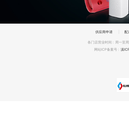
供应商申请
|
配
各门店营业时间
:
周一至周日
网站ICP备案号
:
滇IC