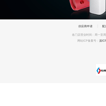
供应商申请
|
配
各门店营业时间
:
周一至周日
网站ICP备案号
:
滇IC