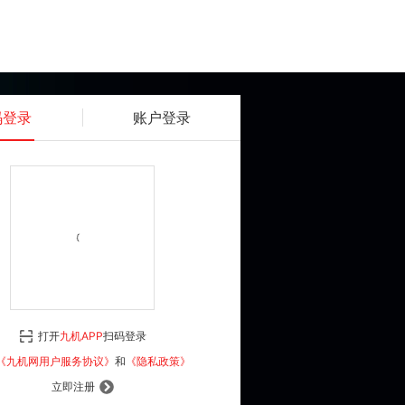
码登录
账户登录
获取动态密码
确认
《九机网用户服务协议》
和
《隐私政策》
打开
九机APP
扫码登录
登 录
《九机网用户服务协议》
和
《隐私政策》
立即注册