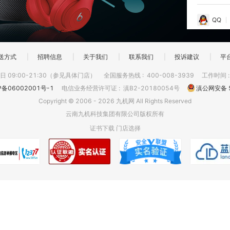
QQ
送方式
|
招聘信息
|
关于我们
|
联系我们
|
投诉建议
|
平
 09:00-21:30（参见具体门店）
全国服务热线
:
400-008-3939
工作时间
P备06002001号-1
电信业务经营许可证
:
滇B2-20180054号
滇公网安备 5
Copyright © 2006 - 2026 九机网 All Rights Reserved
云南九机科技集团有限公司版权所有
证书下载
门店选择