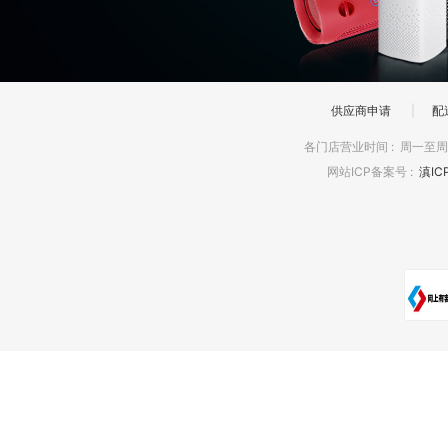
供应商申请
|
配
各门店营业时间
:
周一至周日
网站ICP备案号
:
滇IC