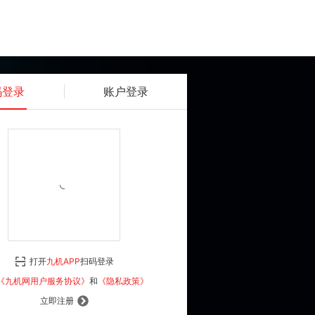
码登录
账户登录
获取动态密码
确认
《九机网用户服务协议》
和
《隐私政策》
打开
九机APP
扫码登录
登 录
《九机网用户服务协议》
和
《隐私政策》
立即注册