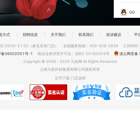
QQ
送方式
|
招聘信息
|
关于我们
|
联系我们
|
投诉建议
|
平
 09:00-21:30（参见具体门店）
全国服务热线
:
400-008-3939
工作时间
P备06002001号-1
电信业务经营许可证
:
滇B2-20180054号
滇公网安备 5
Copyright © 2006 - 2026 九机网 All Rights Reserved
云南九机科技集团有限公司版权所有
证书下载
门店选择