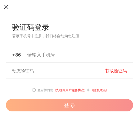
验证码登录
若该手机号未注册，我们将自动为您注册
+86
获取验证码
查看并同意
《九机网用户服务协议》
和
《隐私政策》
登 录