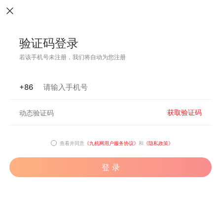
验证码登录
若该手机号未注册，我们将自动为您注册
+86
获取验证码
查看并同意
《九机网用户服务协议》
和
《隐私政策》
登 录