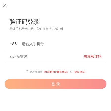
验证码登录
若该手机号未注册，我们将自动为您注册
+86
获取验证码
查看并同意
《九机网用户服务协议》
和
《隐私政策》
登 录