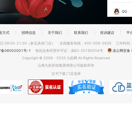
QQ
送方式
|
招聘信息
|
关于我们
|
联系我们
|
投诉建议
|
平
 09:00-21:30（参见具体门店）
全国服务热线
:
400-008-3939
工作时间
P备06002001号-1
电信业务经营许可证
:
滇B2-20180054号
滇公网安备 5
Copyright © 2006 - 2026 九机网 All Rights Reserved
云南九机科技集团有限公司版权所有
证书下载
门店选择