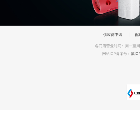
供应商申请
|
配
各门店营业时间
:
周一至周日
网站ICP备案号
:
滇IC