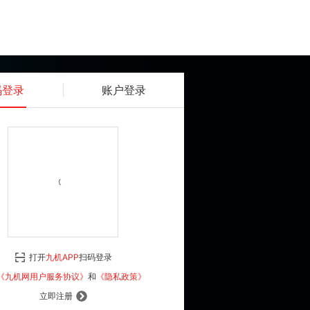
码登录
账户登录
获取动态密码
确认
《九机网用户服务协议》
和
《隐私政策》
打开
九机APP
扫码登录
登 录
《九机网用户服务协议》
和
《隐私政策》
立即注册