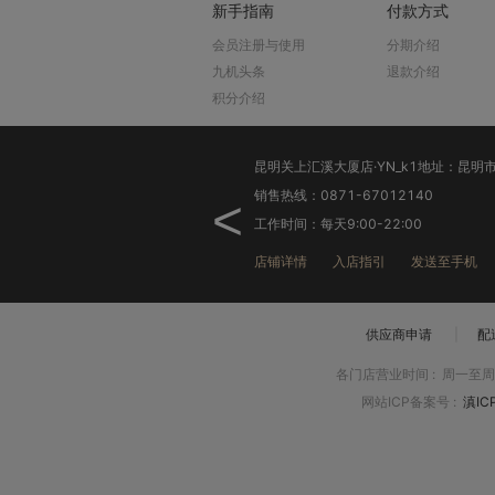
新手指南
付款方式
会员注册与使用
分期介绍
九机头条
退款介绍
积分介绍
销售热线：0871-67012140
<
工作时间：每天9:00-22:00
店铺详情
入店指引
发送至手机
供应商申请
|
配
各门店营业时间
:
周一至周日
网站ICP备案号
:
滇IC