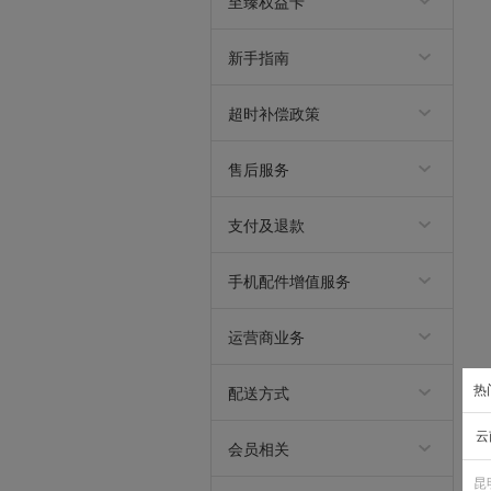
至臻权益卡
保
权益金兑换规则V0.1
权益金兑换规则 V0.2
权益金兑换规则V1.0
新手指南
九机会员注册须知
九机交易条款
九机优惠券使用说明
九机隐私政策
超时补偿政策
超时补偿政策
售后服务
国家“三包”质保政策
售后安心保服务条款
售后碎屏保服务条款
售后后盖保服务条款
售后免邮服务
软件维护终身免费服务
售后电池保服务条款
售后原厂碎屏保服务条款
售后原厂电池保服务条款
售后质保注意事项
七日无理由退货政策
支付及退款
在线支付
分期介绍
退款介绍
发票制度说明
手机配件增值服务
保护壳年包服务
DIY保护壳及年包服务
保护壳/保护膜半价复购服
贴膜年包服务
贴膜30天质保换新服务 V1.
务
1
运营商业务
家庭有线宽带业务服务协议
客户入网服务协议
热
配送方式
九机秒送
快递运输
云
会员相关
评价获得积分规则说明
九机学生特权
九机会员违规行为处理规则
九机会员成长值规则介绍
2025年积分清零规则说明
九机会员积分规则
九机会员权益介绍
昆