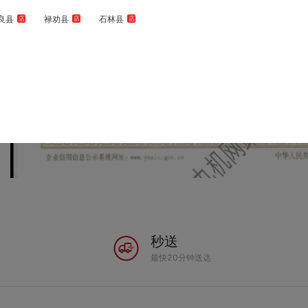
良县
禄劝县
石林县
店
店
店
秒送
最快20分钟送达