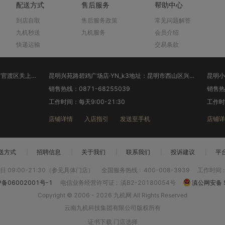
配送方式
售后服务
帮助中心
到店自取
售后服务政策
常见问题解答
九机秒送
九机服务
会员介绍
快递运输
交易条款
昆明关上汇溪大厦店·YN_k1地址：昆明市官渡区关上中路63号汇溪大厦一楼商铺(工商银行旁)
昆明兴苑路碧鸡广场店·YN_k3地址：昆明市西山区兴苑路150号(西山区政府碧鸡广场对面)
销售热线：0871-68255039
销售热线
工作时间：每天9:00-21:30
工作时间
店铺详情
入店指引
发送至手机
店铺详
送方式
|
招聘信息
|
关于我们
|
联系我们
|
投诉建议
|
平
 09:00-21:30（参见具体门店）
全国服务热线
:
400-008-3939
工作时间
P备06002001号-1
电信业务经营许可证
:
滇B2-20180054号
滇公网安备 5
Copyright © 2006 - 2026 九机网 All Rights Reserved
云南九机科技集团有限公司版权所有
证书下载
门店选择