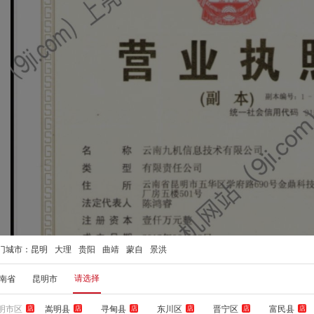
门城市：
昆明
大理
贵阳
曲靖
蒙自
景洪
请选择
南省
昆明市
明市区
嵩明县
寻甸县
东川区
晋宁区
富民县
店
店
店
店
店
店