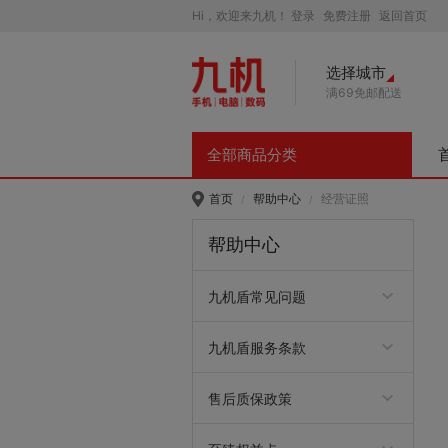
Hi，欢迎来九机！
登录
免费注册
返回首页
选择城市
满69免邮配送
全部商品分类
首页
帮助中心
经营证照
/
/
帮助中心
九机盾常见问题
九机盾常见问题
九机盾服务条款
手表Care+服务条款
Care+(watchOS)服务条款
华为儿童手表Care+服务介
Care+服务条款
安心盾服务条款
碎屏保服务条款
电池保服务条款
延长保服务条款
联想手表Care+
手表延长保服务条款
笔记本意外保服务条款
笔记本延长保服务条款
联想智臻服务条款
联想智惠服务条款
联想think意外保服务条款
联想think延长保服务条款
HUAWEI 延长宝服务条款
HUAWEI Care+服务条款
笔记本电池保
平板care服务条款
官方爱保Care+服务条款
iPad焕新宝服务条款
iPhone17焕新宝服务条款
手表焕新宝标准版
手表焕新宝进阶版服务条款
手表焕新宝旗舰版服务条款
绍
售后质保政策
潮流奢品/服饰箱包鞋帽、
美食生鲜质保
键盘一年质保政策
键鼠套装两年质保政策
拓展坞质保政策
散热器质保政策
刻录机/光驱质保政策
转接线售后政策
游戏手柄质保政策
路由器一年质保政策
交换机质保政策
网线质保政策
车载充电器18个月质保政
鼠标一年质保政策
智能通用售后质保
手机挂绳质保
摄像头质保政策
平板键盘质保政策
手机、平板产品质保政策
笔记本售后质保政策
显示器、打印机、投影仪售
台式机、一体机售后质保政
手机耳机质保
平板触控笔质保政策
大疆质保政策（含care）
手机周边质保政策
音频通用质保
充电器质保政策
手机保护膜
电脑周边配件质保政策
电脑包质保政策
电脑保护膜质保政策
鼠标垫质保政策
电子教育质保政策
平板保护膜质保
U盘/存储卡5年质保政策
车载配件质保政策
手机/平板非原装保护壳质
DIY保护壳
数据线质保政策
移动硬盘三年质保政策
移动电源售后质保
二手良品大件售后质保政策
二手良品配件售后质保政策
九机维修质保政策
美妆护肤、宠物生活售后质
策
后质保政策
策
保