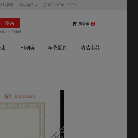
在线客服
网站导航
400-008-3939
搜索
购物车
0
vivo X Fold6
人机
AI潮玩
车载配件
清洁电器