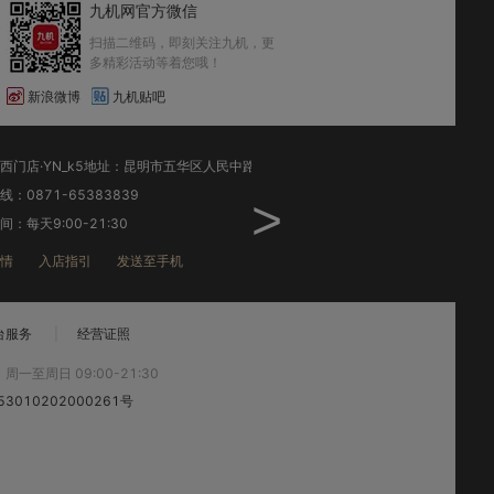
九机网官方微信
扫描二维码，即刻关注九机，更
多精彩活动等着您哦！
新浪微博
九机贴吧
昆明小西门店·YN_k5地址：昆明市五华区人民中路175号小西门广场(桥香园旁)
：0871-65383839
销售热线：0871-64163939
>
：每天9:00-21:30
工作时间：每天10:00-22:30
情
入店指引
发送至手机
店铺详情
入店指引
发送
台服务
|
经营证照
:
周一至周日 09:00-21:30
3010202000261号