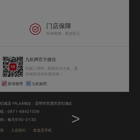
门店保障
实体购物，更加安心
九机网官方微信
扫描二维码，即刻关注九机，更
多精彩活动等着您哦！
新浪微博
九机贴吧
昆明世纪城店·YN_k8地址：昆明市官渡区世纪城金源大道金源商务中心1幢5楼(明超电缆5楼)
：0871-68421039
销售热线：0871-68307798
>
：每天9:00-21:30
工作时间：每天9:00-22:00
情
入店指引
发送至手机
店铺详情
入店指引
发送