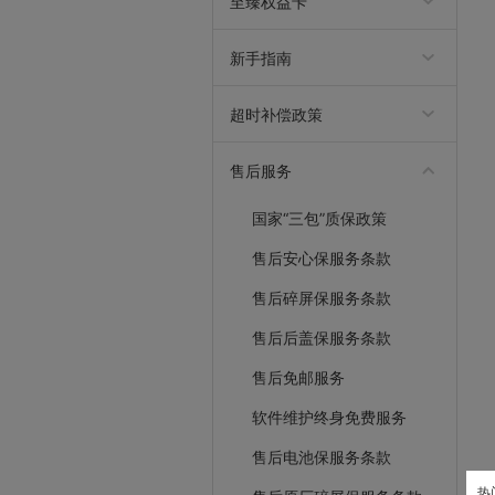
至臻权益卡
保
权益金兑换规则V0.1
权益金兑换规则 V0.2
权益金兑换规则V1.0
新手指南
九机会员注册须知
九机交易条款
九机优惠券使用说明
九机隐私政策
超时补偿政策
超时补偿政策
售后服务
国家“三包”质保政策
售后安心保服务条款
售后碎屏保服务条款
售后后盖保服务条款
售后免邮服务
软件维护终身免费服务
售后电池保服务条款
热