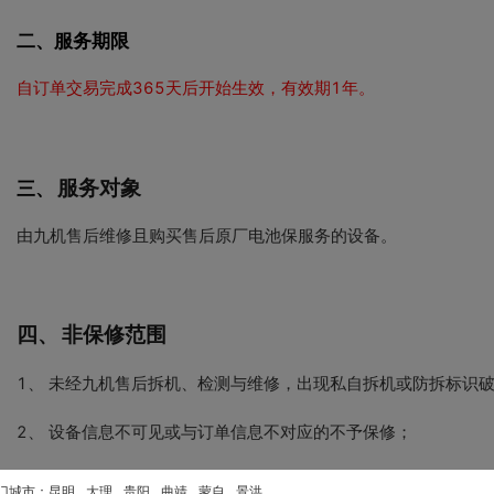
二、服务期限
自订单交易完成365天后开始生效，有效期1年。
服务对象
三、
由九机售后维修且购买售后原厂电池保服务的设备。
四、
非保修范围
1、 未经九机售后拆机、检测与维修，出现私自拆机或防拆标识
2、 设备信息不可见或与订单信息不对应的不予保修；
3、 自行更改软件、系统，第三方软件不兼容等软件问题导致的
门城市：
昆明
大理
贵阳
曲靖
蒙自
景洪