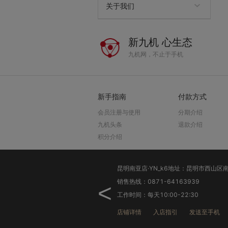
关于我们
供应商申请
商务合作
发展历程
九机用户服务协议
经营证照
网站使用协议
新九机 心生态
九机网，不止于手机
新手指南
付款方式
会员注册与使用
分期介绍
九机头条
退款介绍
积分介绍
销售热线：0871-64163939
<
工作时间：每天10:00-22:30
店铺详情
入店指引
发送至手机