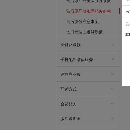
售后原厂碎屏保服务条款
售后原厂电池保服务条款
云
售后质保注意事项
昆
七日无理由退货政策
宜
支付及退款
在线支付
分期介绍
退款介绍
发票制度说明
手机配件增值服务
保护壳年包服务
DIY保护壳及年包服务
保护壳/保护膜半价复购服
贴膜年包服务
贴膜30天质保换新服务 V1.
务
1
运营商业务
家庭有线宽带业务服务协议
客户入网服务协议
配送方式
九机秒送
快递运输
会员相关
评价获得积分规则说明
九机学生特权
九机会员违规行为处理规则
九机会员成长值规则介绍
2025年积分清零规则说明
九机会员积分规则
九机会员权益介绍
激活退押金
商品激活退押金流程