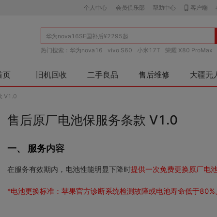
个人中心
会员俱乐部
帮助中心
客户端
热门搜索：
华为nova16
vivo S60
小米17T
荣耀 X80 ProMax
首页
旧机回收
二手良品
售后维修
大疆无
V1.0
售后原厂电池保服务条款 V1.0
一、 服务
内容
在服务有效期内，电池性能明显下降时
提供一次免费更换原厂电
*电池更换标准：苹果官方诊断系统检测故障或电池寿命低于80%