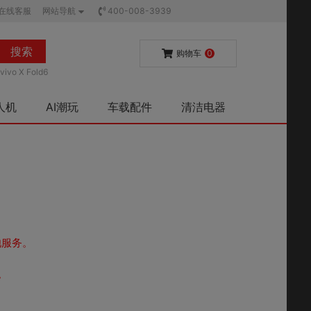
在线客服
网站导航
400-008-3939
搜索
购物车
0
vivo X Fold6
人机
AI潮玩
车载配件
清洁电器
池服务。
。