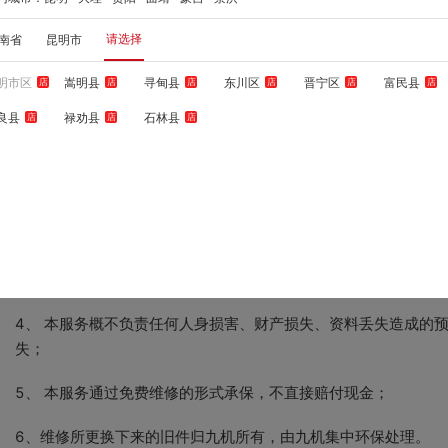
4、 经苹果官方诊断无故障或电池寿命高于80%不予保修。
请选择
南省
昆明市
明市区
嵩明县
寻甸县
东川区
晋宁区
富民县
店
店
店
店
店
店
良县
禄劝县
石林县
店
店
店
五、补充说明及注意事项
1、
设备送修时，需先排除非承保范围内的其他故障后，方可使
仅减免售后原厂电池保承保范围内的部件费用，非承保部件维修
2、 本服务由九机承保并提供维修质保，一经使用即视为自愿放
3、 本服务仅保障购买时登记的指定设备；
4、 本服务概不负责任何人身损害、财产损失、资料丢失造成的
失；
5、 本服务通过免费维修的形式承保，不直接赔付现金；
6、维修所更换下来的旧件归九机所有，由九机集中环保处理。