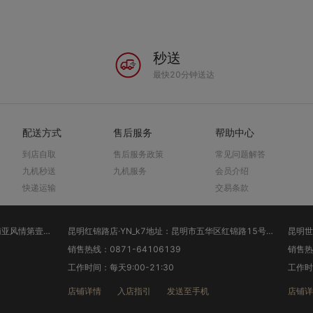
秒送
最快20分钟送达
配送方式
售后服务
帮助中心
到店自取
售后服务政策
常见问题解答
九机秒送
九机服务
会员介绍
快递运输
交易条款
昆明南亚店·YN_k6地址：昆明市西山区南亚风情第壹城中央商业广场A5幢1楼(名创优品旁)
昆明红锦路店·YN_k7地址：昆明市五华区红锦路15号(霖雨路与红锦路交叉口沙坝营公交站台)
销售热线：0871-64106139
销售热线
工作时间：每天9:00-21:30
工作时间
店铺详情
入店指引
发送至手机
店铺详