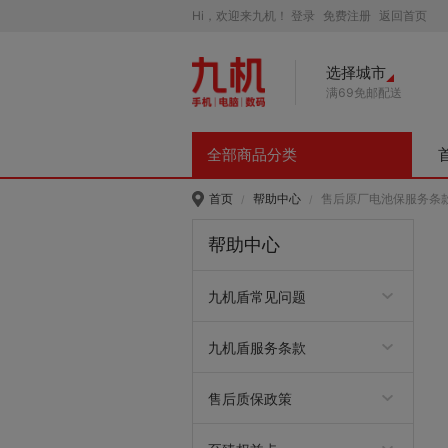
Hi，欢迎来九机！
登录
免费注册
返回首页
选择城市
满69免邮配送
全部商品分类
首页
帮助中心
售后原厂电池保服务条款 
/
/
帮助中心
九机盾常见问题
九机盾常见问题
九机盾服务条款
手表Care+服务条款
Care+(watchOS)服务条款
华为儿童手表Care+服务介
Care+服务条款
安心盾服务条款
碎屏保服务条款
电池保服务条款
延长保服务条款
联想手表Care+
手表延长保服务条款
笔记本意外保服务条款
笔记本延长保服务条款
联想智臻服务条款
联想智惠服务条款
联想think意外保服务条款
联想think延长保服务条款
HUAWEI 延长宝服务条款
HUAWEI Care+服务条款
笔记本电池保
平板care服务条款
官方爱保Care+服务条款
iPad焕新宝服务条款
iPhone17焕新宝服务条款
手表焕新宝标准版
手表焕新宝进阶版服务条款
手表焕新宝旗舰版服务条款
绍
售后质保政策
潮流奢品/服饰箱包鞋帽、
美食生鲜质保
键盘一年质保政策
键鼠套装两年质保政策
拓展坞质保政策
散热器质保政策
刻录机/光驱质保政策
转接线售后政策
游戏手柄质保政策
路由器一年质保政策
交换机质保政策
网线质保政策
车载充电器18个月质保政
鼠标一年质保政策
智能通用售后质保
手机挂绳质保
摄像头质保政策
平板键盘质保政策
手机、平板产品质保政策
笔记本售后质保政策
显示器、打印机、投影仪售
台式机、一体机售后质保政
手机耳机质保
平板触控笔质保政策
大疆质保政策（含care）
手机周边质保政策
音频通用质保
充电器质保政策
手机保护膜
电脑周边配件质保政策
电脑包质保政策
电脑保护膜质保政策
鼠标垫质保政策
电子教育质保政策
平板保护膜质保
U盘/存储卡5年质保政策
车载配件质保政策
手机/平板非原装保护壳质
DIY保护壳
数据线质保政策
移动硬盘三年质保政策
移动电源售后质保
二手良品大件售后质保政策
二手良品配件售后质保政策
九机维修质保政策
美妆护肤、宠物生活售后质
策
后质保政策
策
保