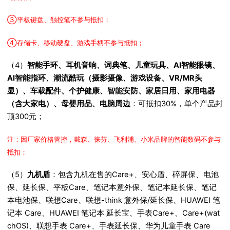
③平板键盘、触控笔不参与抵扣；
④存储卡、移动硬盘、游戏手柄不参与抵扣；
（4）
智能手环、耳机音响、词典笔、儿童玩具、AI智能眼镜、
AI智能指环、潮流酷玩（摄影摄像、游戏设备、VR/MR头
显）、车载配件、个护健康、智能安防、家居日用、家用电器
（含大家电）、母婴用品、电脑周边
：可抵扣30%，单个产品封
顶300元；
注：因厂家价格管控，戴森、徕芬、飞利浦、小米品牌的智能数码不参与
抵扣；
（5）
九机盾
：包含九机在售的Care+、安心盾、碎屏保、电池
保、延长保、平板Care、笔记本意外保、笔记本延长保、笔记
本电池保、联想Care、联想-think 意外保/延长保、HUAWEI 笔
记本 Care、HUAWEI 笔记本 延长宝、手表Care+、Care+(wat
chOS)、联想手表 Care+、手表延长保、华为儿童手表 Care